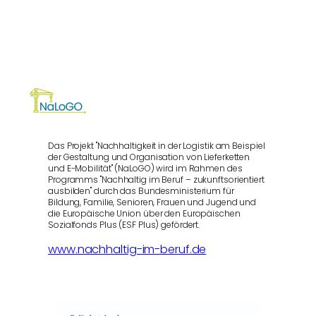
Das Projekt "Nachhaltigkeit in der Logistik am Beispiel
der Gestaltung und Organisation von Lieferketten
und E-Mobilität" (NaLoGO) wird im Rahmen des
Programms "Nachhaltig im Beruf – zukunftsorientiert
ausbilden" durch das Bundesministerium für
Bildung, Familie, Senioren, Frauen und Jugend und
die Europäische Union über den Europäischen
Sozialfonds Plus (ESF Plus) gefördert.
www.nachhaltig-im-beruf.de